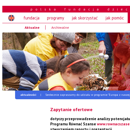
polska fundacja dzie
fundacja
programy
jak skorzystać
jak pomóc
Aktualne
Archiwalne
aktualności
|
Serdecznie zapraszamy do udziału w programie "Europa z naszej 
Zapytanie ofertowe
dotyczy przeprowadzenie analizy potencjału
Programu Równać Szanse
www.rownacszase.
stworzeniem raportu i prezentacji.