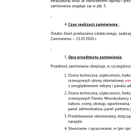
ewaluatora) wraz ze stworzeniem raportu i pre
zamówienia znajduje się w pkt. 5.
Czas realizacji zamówienia :
Ostatni dzień przekazania ostatecznego, zaak
Zamówienia – 15.07.2020 r.
Opis przedmiotu zamówienia:
Przedmiot zamówienia obejmuje, w szczególnoś
Ocena techniczna, użyteczności, funk
rozwojowych strony internetowej
www
z uwzględnieniem witryny i panelu ad
Ocena techniczna, użyteczności, funk
rozwojowych Panelu Wnioskodawcy sp
naboru, oceny, obsługi, raportowania
panel administratora, panel partnera,
Przedstawienie rekomendacji dotyczą
narzędzi.
Stworzenie i opracowanie, w tym opra