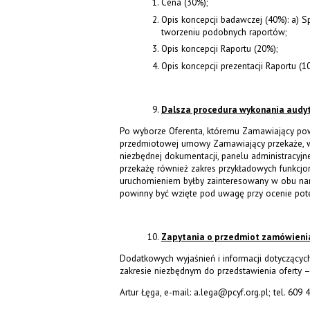
Cena (30%);
Opis koncepcji badawczej (40%): a) S
tworzeniu podobnych raportów;
Opis koncepcji Raportu (20%);
Opis koncepcji prezentacji Raportu (1
Dalsza procedura wykonania audy
Po wyborze Oferenta, któremu Zamawiający pow
przedmiotowej umowy Zamawiający przekaże, w
niezbędnej dokumentacji, panelu administracy
przekażę również zakres przykładowych funkcjona
uruchomieniem byłby zainteresowany w obu nar
powinny być wzięte pod uwagę przy ocenie pot
Zapytania o przedmiot zamówieni
Dodatkowych wyjaśnień i informacji dotyczący
zakresie niezbędnym do przedstawienia oferty –
Artur Łęga, e-mail: a.lega@pcyf.org.pl; tel. 609 