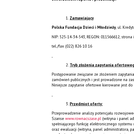
Zamawiający
Polska Fundacja Dzieci i Młodzieży
, ul. Kred
NIP: 525-14-34-543, REGON: 011566612, strona 
tel./fax (022) 826 10 16
Tryb złożenia zapytania ofertowe
Postępowanie związane ze złożeniem zapytania
zamówień publicznych i jest prowadzone na za
Niniejsze zapytanie ofertowe kierowane jest d
Przedmiot oferty:
Przeprowadzenie analizy potencjału rozwojowe
Szanse
www.rownacszase.pl
(witryna i panel a
spełniającego funkcję elektronicznego systemu 
oraz ewaluacji (witryna, panel administratora, p