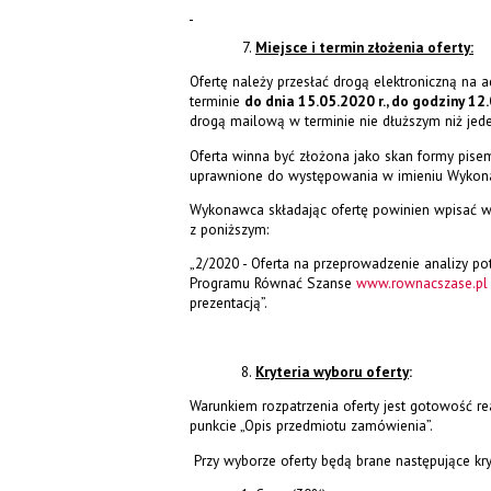
Miejsce i termin złożenia oferty:
Ofertę należy przesłać drogą elektroniczną na
terminie
do dnia 15.05.2020 r., do godziny 12.
drogą mailową w terminie nie dłuższym niż jede
Oferta winna być złożona jako skan formy pise
uprawnione do występowania w imieniu Wykon
Wykonawca składając ofertę powinien wpisać w
z poniższym:
„2/2020 - Oferta na przeprowadzenie analizy po
Programu Równać Szanse
www.rownacszase.pl
prezentacją”.
Kryteria wyboru oferty
:
Warunkiem rozpatrzenia oferty jest gotowość re
punkcie „Opis przedmiotu zamówienia”.
Przy wyborze oferty będą brane następujące kryt